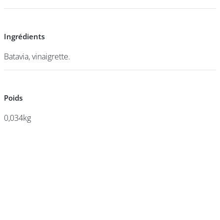
DEVENIR
Ingrédients
Ingrédients
FRANCHISÉ
Batavia, vinaigrette.
Batavia, vinaigrette.
Poids
Poids
0,034kg
0,034kg