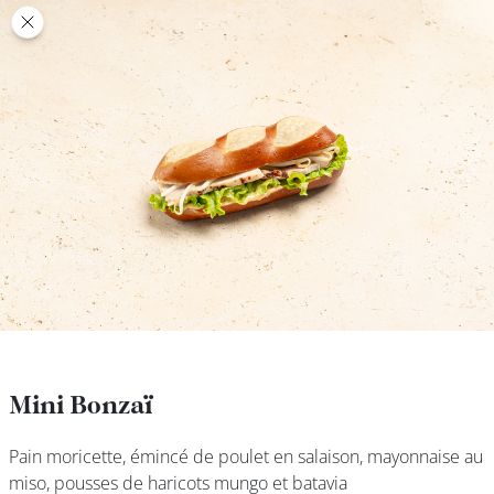
class’croute
class’croute
PAUSE
DÉJEUNER
TRAITEUR
CANTINE
DIGITALE
JEU
Mini Bonzaï
Mini Bonzaï
Pain moricette, émincé de poulet en salaison, mayonnaise au
Pain moricette, émincé de poulet en salaison, mayonnaise au
MON
miso, pousses de haricots mungo et batavia
miso, pousses de haricots mungo et batavia
COMPTE