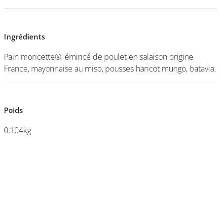
DEVENIR
Ingrédients
Ingrédients
FRANCHISÉ
Pain moricette®, émincé de poulet en salaison origine
Pain moricette®, émincé de poulet en salaison origine
France, mayonnaise au miso, pousses haricot mungo, batavia.
France, mayonnaise au miso, pousses haricot mungo, batavia.
Poids
Poids
0,104kg
0,104kg