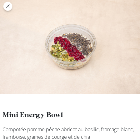
class’croute
class’croute
PAUSE
DÉJEUNER
TRAITEUR
CANTINE
DIGITALE
JEU
Mini Energy Bowl
Mini Energy Bowl
Compotée pomme pêche abricot au basilic, fromage blanc,
Compotée pomme pêche abricot au basilic, fromage blanc,
MON
framboise, graines de courge et de chia
framboise, graines de courge et de chia
COMPTE