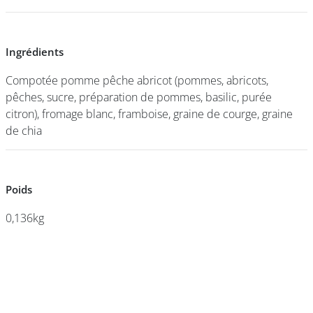
DEVENIR
Ingrédients
Ingrédients
FRANCHISÉ
Compotée pomme pêche abricot (pommes, abricots,
Compotée pomme pêche abricot (pommes, abricots,
pêches, sucre, préparation de pommes, basilic, purée
pêches, sucre, préparation de pommes, basilic, purée
citron), fromage blanc, framboise, graine de courge, graine
citron), fromage blanc, framboise, graine de courge, graine
de chia
de chia
Poids
Poids
0,136kg
0,136kg