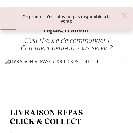
class’croute
class’croute
Ce produit n'est plus ou pas disponible à la
restos-livraison sandwich, plateau
vente
repas, traiteur
C'est l'heure de commander !
PAUSE
Comment peut-on vous servir ?
DÉJEUNER
TRAITEUR
CANTINE
DIGITALE
JEU
LIVRAISON REPAS
CLICK & COLLECT
MON
COMPTE