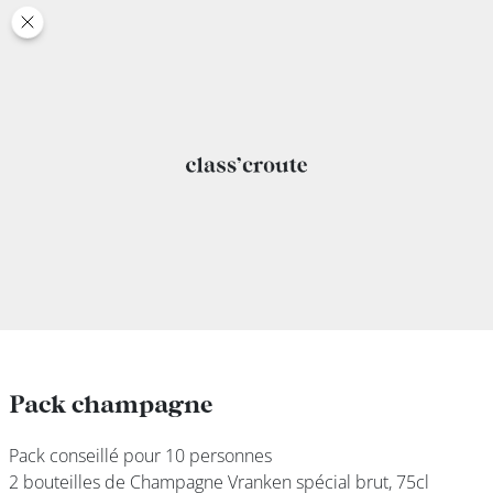
class’croute
class’croute
PAUSE
DÉJEUNER
TRAITEUR
CANTINE
DIGITALE
JEU
Pack champagne
Pack champagne
Pack conseillé pour 10 personnes
Pack conseillé pour 10 personnes
MON
2 bouteilles de Champagne Vranken spécial brut, 75cl
2 bouteilles de Champagne Vranken spécial brut, 75cl
COMPTE