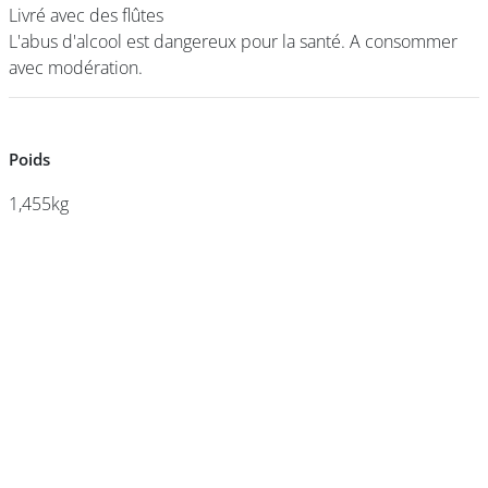
Livré avec des flûtes
Livré avec des flûtes
L'abus d'alcool est dangereux pour la santé. A consommer
L'abus d'alcool est dangereux pour la santé. A consommer
avec modération.
avec modération.
DEVENIR
FRANCHISÉ
Poids
Poids
1,455kg
1,455kg