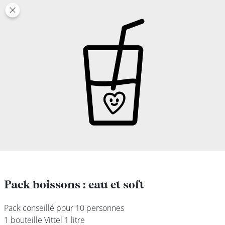
class’croute
class’croute
PAUSE
DÉJEUNER
TRAITEUR
CANTINE
DIGITALE
JEU
Pack boissons : eau et soft
Pack boissons : eau et soft
Pack conseillé pour 10 personnes
Pack conseillé pour 10 personnes
MON
1 bouteille Vittel 1 litre
1 bouteille Vittel 1 litre
COMPTE