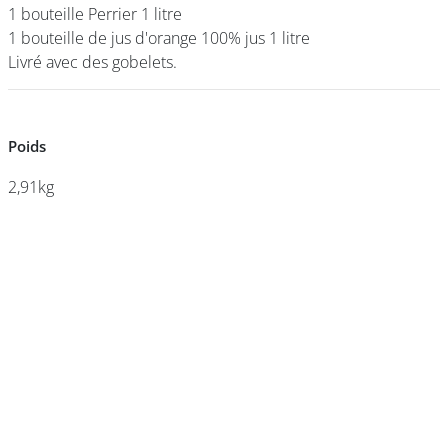
1 bouteille Perrier 1 litre
1 bouteille Perrier 1 litre
1 bouteille de jus d'orange 100% jus 1 litre
1 bouteille de jus d'orange 100% jus 1 litre
Livré avec des gobelets.
Livré avec des gobelets.
DEVENIR
FRANCHISÉ
Poids
Poids
2,91kg
2,91kg