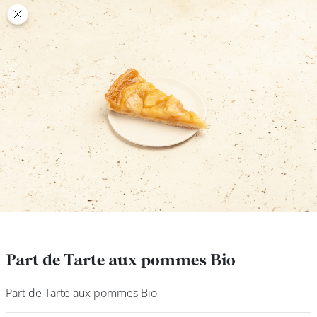
class’croute
class’croute
PAUSE
DÉJEUNER
TRAITEUR
CANTINE
DIGITALE
JEU
Part de Tarte aux pommes Bio
Part de Tarte aux pommes Bio
Part de Tarte aux pommes Bio
Part de Tarte aux pommes Bio
MON
COMPTE