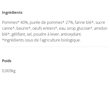
Ingrédients
Ingrédients
DEVENIR
FRANCHISÉ
Pommes* 40%, purée de pommes* 27%, farine blé*, sucre
Pommes* 40%, purée de pommes* 27%, farine blé*, sucre
canne*, beurre*, oeufs entiers*, eau, sirop glucose*, amidon
canne*, beurre*, oeufs entiers*, eau, sirop glucose*, amidon
blé*, gélifiant, sel, poudre à lever, antioxydant.
blé*, gélifiant, sel, poudre à lever, antioxydant.
*Ingrédients issus de l'agriculture biologique.
*Ingrédients issus de l'agriculture biologique.
Poids
Poids
0,069kg
0,069kg