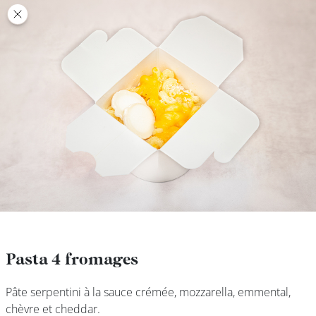
class’croute
class’croute
PAUSE
DÉJEUNER
TRAITEUR
CANTINE
DIGITALE
JEU
Pasta 4 fromages
Pasta 4 fromages
Pâte serpentini à la sauce crémée, mozzarella, emmental,
Pâte serpentini à la sauce crémée, mozzarella, emmental,
MON
chèvre et cheddar.
chèvre et cheddar.
COMPTE