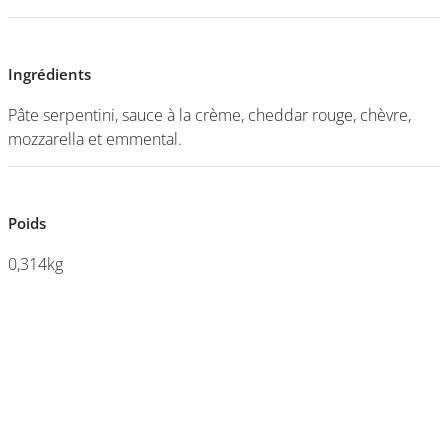
DEVENIR
Ingrédients
Ingrédients
FRANCHISÉ
Pâte serpentini, sauce à la crème, cheddar rouge, chèvre,
Pâte serpentini, sauce à la crème, cheddar rouge, chèvre,
mozzarella et emmental.
mozzarella et emmental.
Poids
Poids
0,314kg
0,314kg