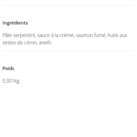
DEVENIR
Ingrédients
Ingrédients
FRANCHISÉ
Pâte serpentini, sauce à la crème, saumon fumé, huile aux
Pâte serpentini, sauce à la crème, saumon fumé, huile aux
zestes de citron, aneth.
zestes de citron, aneth.
Poids
Poids
0,301kg
0,301kg