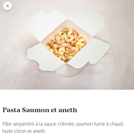
class’croute
class’croute
PAUSE
DÉJEUNER
TRAITEUR
CANTINE
DIGITALE
JEU
Pasta Saumon et aneth
Pasta Saumon et aneth
Pâte serpentini à la sauce crémée, saumon fumé à chaud,
Pâte serpentini à la sauce crémée, saumon fumé à chaud,
MON
huile citron et aneth.
huile citron et aneth.
COMPTE