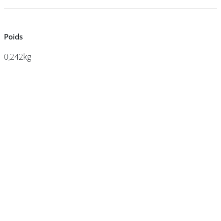
DEVENIR
Poids
Poids
FRANCHISÉ
0,242kg
0,242kg