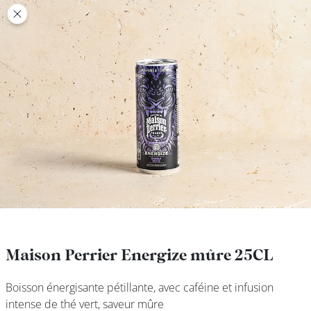
class’croute
class’croute
PAUSE
DÉJEUNER
TRAITEUR
CANTINE
DIGITALE
JEU
Maison Perrier Energize mûre 25CL
Maison Perrier Energize mûre 25CL
Boisson énergisante pétillante, avec caféine et infusion
Boisson énergisante pétillante, avec caféine et infusion
MON
intense de thé vert, saveur mûre
intense de thé vert, saveur mûre
COMPTE