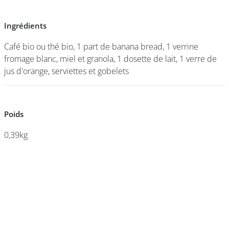
Ingrédients
Ingrédients
DEVENIR
FRANCHISÉ
Café bio ou thé bio, 1 part de banana bread, 1 verrine
Café bio ou thé bio, 1 part de banana bread, 1 verrine
fromage blanc, miel et granola, 1 dosette de lait, 1 verre de
fromage blanc, miel et granola, 1 dosette de lait, 1 verre de
jus d'orange, serviettes et gobelets
jus d'orange, serviettes et gobelets
Poids
Poids
0,39kg
0,39kg