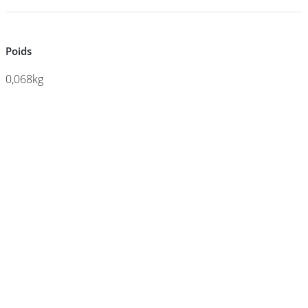
DEVENIR
Poids
Poids
FRANCHISÉ
0,068kg
0,068kg