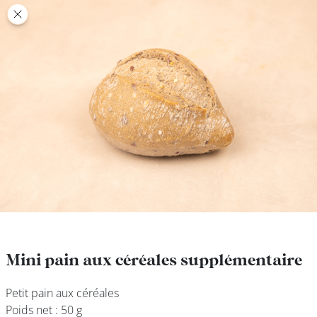
class’croute
class’croute
PAUSE
DÉJEUNER
TRAITEUR
CANTINE
DIGITALE
JEU
Mini pain aux céréales supplémentaire
Mini pain aux céréales supplémentaire
Petit pain aux céréales
Petit pain aux céréales
MON
Poids net : 50 g
Poids net : 50 g
COMPTE