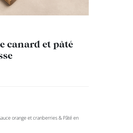
canard et pâté
canard et pâté
sse
sse
uce orange et cranberries & Pâté en
uce orange et cranberries & Pâté en
class’croute
Nos services
Nous cont