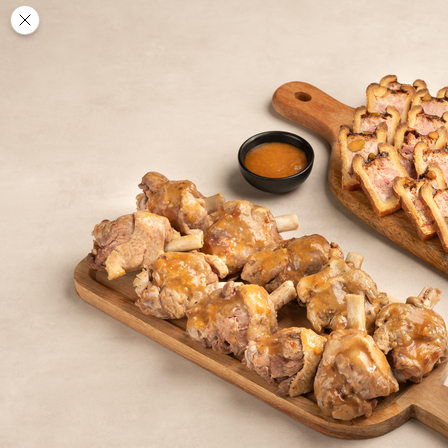
Des
PAUSE
DÉJEUNER
TRAITEUR
CANTINE
DIGITALE
JEU
MON
COMPTE