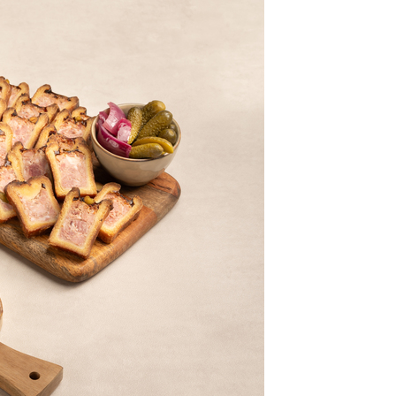
class’croute
 recettes préparées chaque matin, juste à côté, depuis 