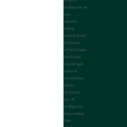
Devenir franchisé
Notre carte
de de Devis
Pause déjeuner
Afficher / masquer
Menus
Sandwichs
Snacking
Salades & Bowls
Plats chauds
Box Pasta b'app
Sushis & Asie
Box à partager
Desserts &
Gourmandises
Boissons
Petits Extras
Traiteur
Afficher / masquer
Petit-déjeuner
Plateaux-repas
Buffets