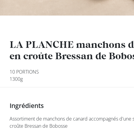
DEVENIR
FRANCHISÉ
LA PLANCHE manchons de 
LA PLANCHE manchons de 
en croûte Bressan de Bobo
en croûte Bressan de Bobo
10 PORTIONS
10 PORTIONS
1300g
1300g
Ingrédients
Ingrédients
class’croute
Assortiment de manchons de canard accompagnés d'une sa
Assortiment de manchons de canard accompagnés d'une sa
croûte Bressan de Bobosse
croûte Bressan de Bobosse