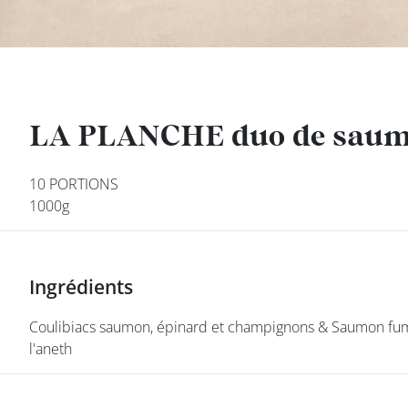
DEVENIR
FRANCHISÉ
LA PLANCHE duo de sau
LA PLANCHE duo de sau
10 PORTIONS
10 PORTIONS
1000g
1000g
Ingrédients
Ingrédients
Coulibiacs saumon, épinard et champignons & Saumon fu
Coulibiacs saumon, épinard et champignons & Saumon fu
l'aneth
l'aneth
class’croute