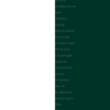
Devenir franchisé
Notre carte
de de Devis
Pause déjeuner
Afficher / masquer
Menus
Sandwichs
Snacking
Salades & Bowls
Plats chauds
Box Pasta b'app
Sushis & Asie
Box à partager
Desserts &
Gourmandises
Boissons
Petits Extras
Traiteur
Afficher / masquer
Petit-déjeuner
Plateaux-repas
Buffets