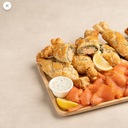
Des
PAUSE
DÉJEUNER
TRAITEUR
CANTINE
DIGITALE
JEU
MON
COMPTE