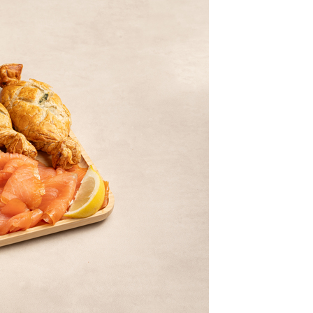
class’croute
 recettes préparées chaque matin, juste à côté, depuis 