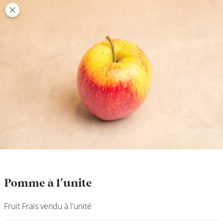
class’croute
class’croute
PAUSE
DÉJEUNER
TRAITEUR
CANTINE
DIGITALE
JEU
Pomme à l'unite
Pomme à l'unite
Fruit Frais vendu à l'unité
Fruit Frais vendu à l'unité
MON
COMPTE