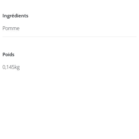
Ingrédients
Ingrédients
DEVENIR
FRANCHISÉ
Pomme
Pomme
Poids
Poids
0,145kg
0,145kg