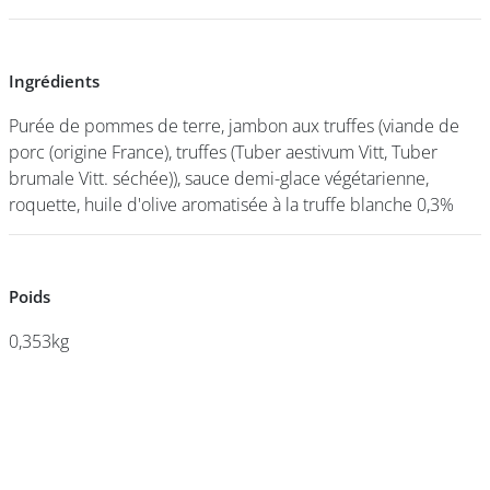
DEVENIR
Ingrédients
Ingrédients
FRANCHISÉ
Purée de pommes de terre, jambon aux truffes (viande de
Purée de pommes de terre, jambon aux truffes (viande de
porc (origine France), truffes (Tuber aestivum Vitt, Tuber
porc (origine France), truffes (Tuber aestivum Vitt, Tuber
brumale Vitt. séchée)), sauce demi-glace végétarienne,
brumale Vitt. séchée)), sauce demi-glace végétarienne,
roquette, huile d'olive aromatisée à la truffe blanche 0,3%
roquette, huile d'olive aromatisée à la truffe blanche 0,3%
Poids
Poids
0,353kg
0,353kg