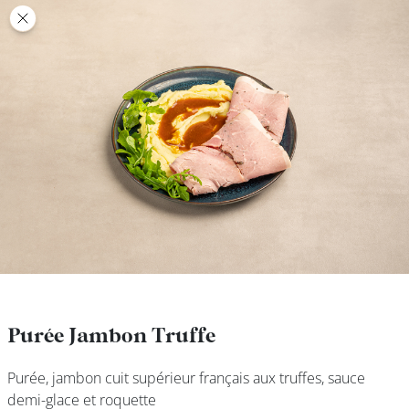
class’croute
class’croute
PAUSE
DÉJEUNER
TRAITEUR
CANTINE
DIGITALE
JEU
Purée Jambon Truffe
Purée Jambon Truffe
Purée, jambon cuit supérieur français aux truffes, sauce
Purée, jambon cuit supérieur français aux truffes, sauce
MON
demi-glace et roquette
demi-glace et roquette
COMPTE