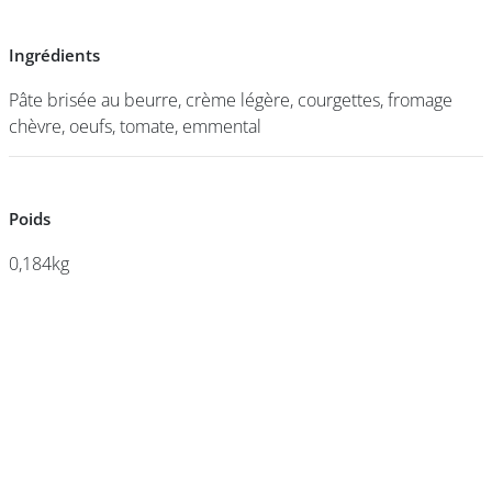
Ingrédients
Ingrédients
DEVENIR
FRANCHISÉ
Pâte brisée au beurre, crème légère, courgettes, fromage
Pâte brisée au beurre, crème légère, courgettes, fromage
chèvre, oeufs, tomate, emmental
chèvre, oeufs, tomate, emmental
Poids
Poids
0,184kg
0,184kg