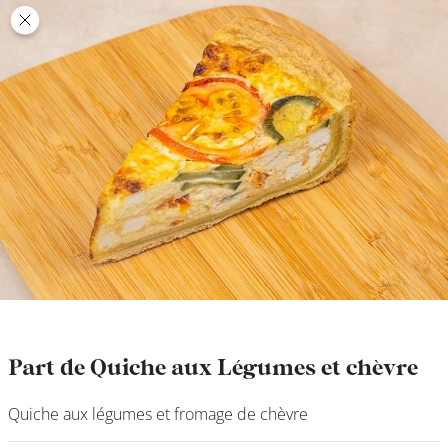
class’croute
class’croute
PAUSE
DÉJEUNER
TRAITEUR
CANTINE
DIGITALE
JEU
Part de Quiche aux Légumes et chèvre
Part de Quiche aux Légumes et chèvre
Quiche aux légumes et fromage de chèvre
Quiche aux légumes et fromage de chèvre
MON
COMPTE