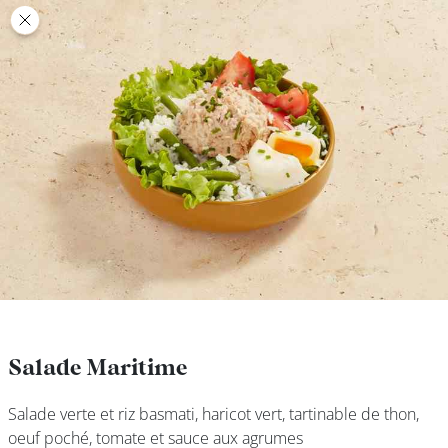
class’croute
class’croute
PAUSE
DÉJEUNER
TRAITEUR
CANTINE
DIGITALE
JEU
Salade Maritime
Salade Maritime
Salade verte et riz basmati, haricot vert, tartinable de thon,
Salade verte et riz basmati, haricot vert, tartinable de thon,
MON
oeuf poché, tomate et sauce aux agrumes
oeuf poché, tomate et sauce aux agrumes
COMPTE