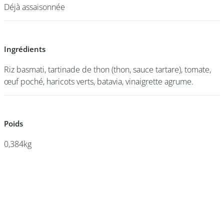
Déjà assaisonnée
Déjà assaisonnée
DEVENIR
FRANCHISÉ
Ingrédients
Ingrédients
Riz basmati, tartinade de thon (thon, sauce tartare), tomate,
Riz basmati, tartinade de thon (thon, sauce tartare), tomate,
œuf poché, haricots verts, batavia, vinaigrette agrume.
œuf poché, haricots verts, batavia, vinaigrette agrume.
Poids
Poids
0,384kg
0,384kg