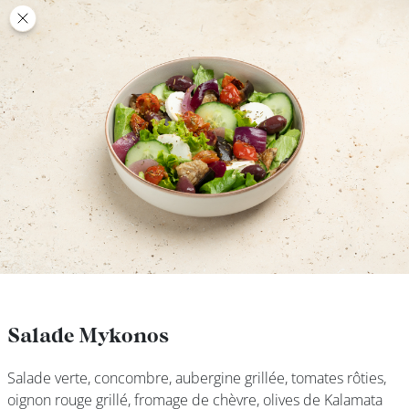
class’croute
class’croute
PAUSE
DÉJEUNER
TRAITEUR
CANTINE
DIGITALE
JEU
Salade Mykonos
Salade Mykonos
Salade verte, concombre, aubergine grillée, tomates rôties,
Salade verte, concombre, aubergine grillée, tomates rôties,
MON
oignon rouge grillé, fromage de chèvre, olives de Kalamata
oignon rouge grillé, fromage de chèvre, olives de Kalamata
COMPTE