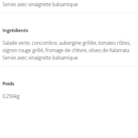
Servie avec vinaigrette balsamique
Servie avec vinaigrette balsamique
DEVENIR
FRANCHISÉ
Ingrédients
Ingrédients
Salade verte, concombre, aubergine grillée, tomates rôties,
Salade verte, concombre, aubergine grillée, tomates rôties,
oignon rouge grillé, fromage de chèvre, olives de Kalamata
oignon rouge grillé, fromage de chèvre, olives de Kalamata
Servie avec vinaigrette balsamique
Servie avec vinaigrette balsamique
Poids
Poids
0,256kg
0,256kg