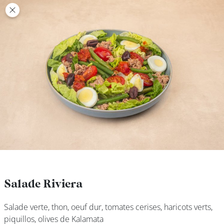
class’croute
class’croute
PAUSE
DÉJEUNER
TRAITEUR
CANTINE
DIGITALE
JEU
Salade Riviera
Salade Riviera
Salade verte, thon, oeuf dur, tomates cerises, haricots verts,
Salade verte, thon, oeuf dur, tomates cerises, haricots verts,
MON
piquillos, olives de Kalamata
piquillos, olives de Kalamata
COMPTE