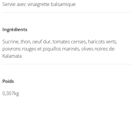
Servie avec vinaigrette balsamique
Servie avec vinaigrette balsamique
DEVENIR
FRANCHISÉ
Ingrédients
Ingrédients
Sucrine, thon, oeuf dur, tomates cerises, haricots verts,
Sucrine, thon, oeuf dur, tomates cerises, haricots verts,
poivrons rouges et piquillos marinés, olives noires de
poivrons rouges et piquillos marinés, olives noires de
Kalamata
Kalamata
Poids
Poids
0,307kg
0,307kg