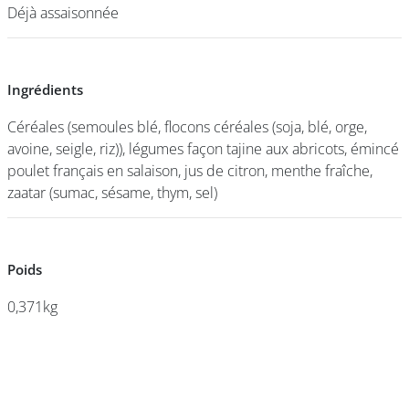
Déjà assaisonnée
Déjà assaisonnée
DEVENIR
FRANCHISÉ
Ingrédients
Ingrédients
Céréales (semoules blé, flocons céréales (soja, blé, orge,
Céréales (semoules blé, flocons céréales (soja, blé, orge,
avoine, seigle, riz)), légumes façon tajine aux abricots, émincé
avoine, seigle, riz)), légumes façon tajine aux abricots, émincé
poulet français en salaison, jus de citron, menthe fraîche,
poulet français en salaison, jus de citron, menthe fraîche,
zaatar (sumac, sésame, thym, sel)
zaatar (sumac, sésame, thym, sel)
Poids
Poids
0,371kg
0,371kg