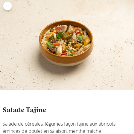
class’croute
class’croute
PAUSE
DÉJEUNER
TRAITEUR
CANTINE
DIGITALE
JEU
Salade Tajine
Salade Tajine
Salade de céréales, légumes façon tajine aux abricots,
Salade de céréales, légumes façon tajine aux abricots,
MON
émincés de poulet en salaison, menthe fraîche
émincés de poulet en salaison, menthe fraîche
COMPTE