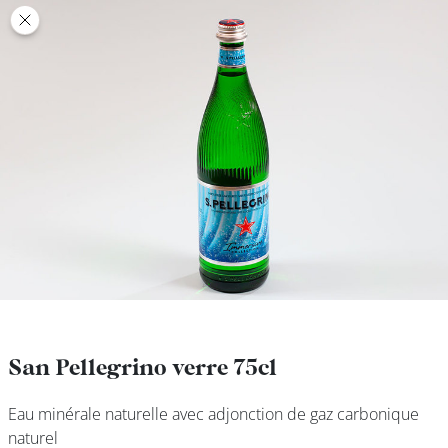
class’croute
class’croute
PAUSE
DÉJEUNER
TRAITEUR
CANTINE
DIGITALE
JEU
San Pellegrino verre 75cl
San Pellegrino verre 75cl
Eau minérale naturelle avec adjonction de gaz carbonique
Eau minérale naturelle avec adjonction de gaz carbonique
MON
naturel
naturel
COMPTE