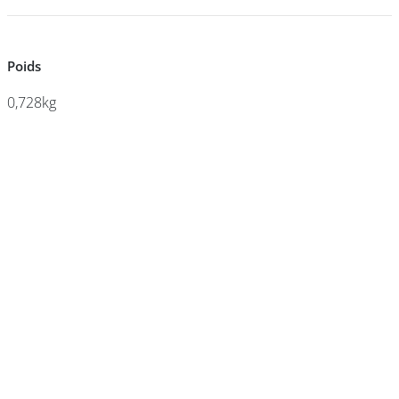
DEVENIR
Poids
Poids
FRANCHISÉ
0,728kg
0,728kg