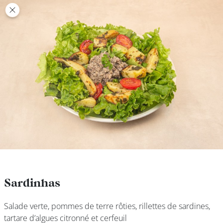
class’croute
class’croute
PAUSE
DÉJEUNER
TRAITEUR
CANTINE
DIGITALE
JEU
Sardinhas
Sardinhas
Salade verte, pommes de terre rôties, rillettes de sardines,
Salade verte, pommes de terre rôties, rillettes de sardines,
MON
tartare d’algues citronné et cerfeuil
tartare d’algues citronné et cerfeuil
COMPTE