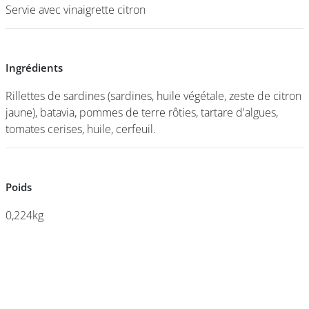
Servie avec vinaigrette citron
Servie avec vinaigrette citron
DEVENIR
FRANCHISÉ
Ingrédients
Ingrédients
Rillettes de sardines (sardines, huile végétale, zeste de citron
Rillettes de sardines (sardines, huile végétale, zeste de citron
jaune), batavia, pommes de terre rôties, tartare d'algues,
jaune), batavia, pommes de terre rôties, tartare d'algues,
tomates cerises, huile, cerfeuil.
tomates cerises, huile, cerfeuil.
Poids
Poids
0,224kg
0,224kg