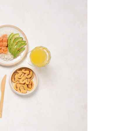
class’croute
 recettes préparées chaque matin, juste à côté, depuis 