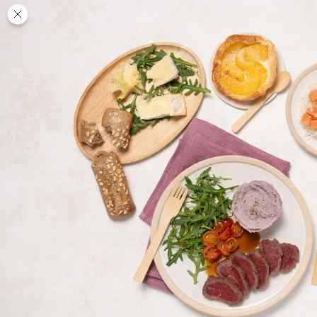
Des
PAUSE
DÉJEUNER
TRAITEUR
CANTINE
DIGITALE
JEU
MON
COMPTE