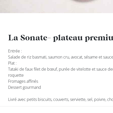
DEVENIR
FRANCHISÉ
La Sonate- plateau premi
La Sonate- plateau premi
Entrée :
Entrée :
Salade de riz basmati, saumon cru, avocat, sésame et sau
Salade de riz basmati, saumon cru, avocat, sésame et sau
Plat :
Plat :
Tataki de faux filet de bœuf, purée de vitelotte et sauce de
Tataki de faux filet de bœuf, purée de vitelotte et sauce de
roquette
roquette
Fromages affinés
Fromages affinés
Dessert gourmand
Dessert gourmand
class’croute
Livré avec petits biscuits, couverts, serviette, sel, poivre, c
Livré avec petits biscuits, couverts, serviette, sel, poivre, c