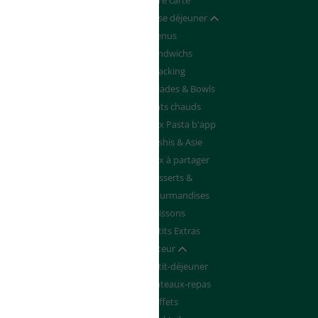
Devenir franchisé
Notre carte
de de Devis
Pause déjeuner
Afficher / masquer
Menus
Sandwichs
Snacking
Salades & Bowls
Plats chauds
Box Pasta b'app
Sushis & Asie
Box à partager
Desserts &
Gourmandises
Boissons
Petits Extras
Traiteur
Afficher / masquer
Petit-déjeuner
Plateaux-repas
Buffets