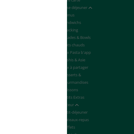
Devenir franchisé
Notre carte
de de Devis
Pause déjeuner
Afficher / masquer
Menus
Sandwichs
Snacking
Salades & Bowls
Plats chauds
Box Pasta b'app
Sushis & Asie
Box à partager
Desserts &
Gourmandises
Boissons
Petits Extras
Traiteur
Afficher / masquer
Petit-déjeuner
Plateaux-repas
Buffets