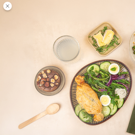
Des
PAUSE
DÉJEUNER
TRAITEUR
CANTINE
DIGITALE
JEU
MON
COMPTE