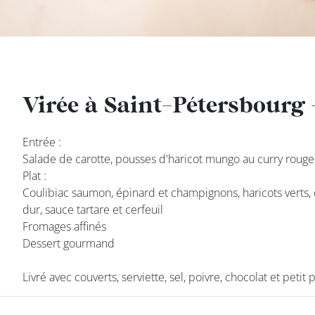
DEVENIR
FRANCHISÉ
Virée à Saint-Pétersbourg 
Virée à Saint-Pétersbourg 
Entrée :
Entrée :
Salade de carotte, pousses d'haricot mungo au curry rouge 
Salade de carotte, pousses d'haricot mungo au curry rouge 
Plat :
Plat :
Coulibiac saumon, épinard et champignons, haricots verts,
Coulibiac saumon, épinard et champignons, haricots verts,
dur, sauce tartare et cerfeuil
dur, sauce tartare et cerfeuil
Fromages affinés
Fromages affinés
Dessert gourmand
Dessert gourmand
class’croute
Livré avec couverts, serviette, sel, poivre, chocolat et petit
Livré avec couverts, serviette, sel, poivre, chocolat et petit