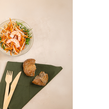
class’croute
 recettes préparées chaque matin, juste à côté, depuis 