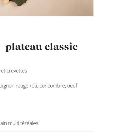
- plateau classic
- plateau classic
et crevettes
et crevettes
 oignon rouge rôti, concombre, oeuf
 oignon rouge rôti, concombre, oeuf
 pain multicéréales.
 pain multicéréales.
class’croute
Nos services
Nous cont