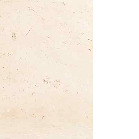
class’croute
 recettes préparées chaque matin, juste à côté, depuis 