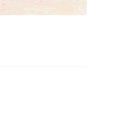
class’croute
Nos services
Nous cont