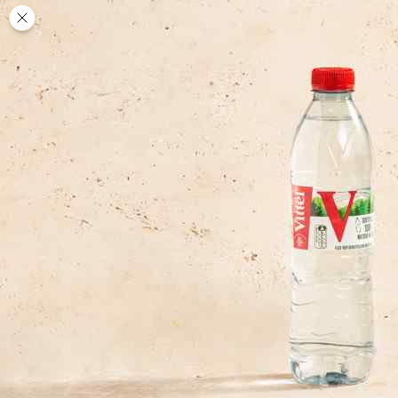
Des
PAUSE
DÉJEUNER
TRAITEUR
CANTINE
DIGITALE
JEU
MON
COMPTE