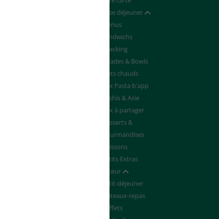
Devenir franchisé
Notre carte
de de Devis
Pause déjeuner
Afficher / masquer
Menus
Sandwichs
Snacking
Salades & Bowls
Plats chauds
Box Pasta b'app
Sushis & Asie
Box à partager
Desserts &
Gourmandises
Boissons
Petits Extras
Traiteur
Afficher / masquer
Petit-déjeuner
Plateaux-repas
Buffets