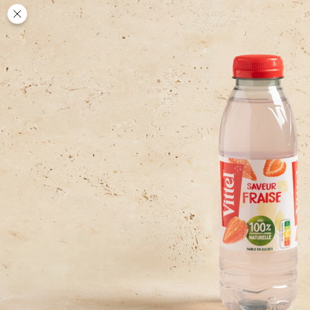
Des
PAUSE
DÉJEUNER
TRAITEUR
CANTINE
DIGITALE
JEU
MON
COMPTE