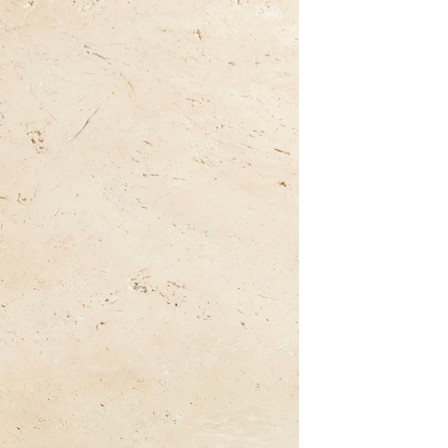
class’croute
 recettes préparées chaque matin, juste à côté, depuis 