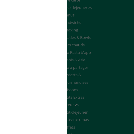
Devenir franchisé
Notre carte
de de Devis
Pause déjeuner
Afficher / masquer
Menus
Sandwichs
Snacking
Salades & Bowls
Plats chauds
Box Pasta b'app
Sushis & Asie
Box à partager
Desserts &
Gourmandises
Boissons
Petits Extras
Traiteur
Afficher / masquer
Petit-déjeuner
Plateaux-repas
Buffets