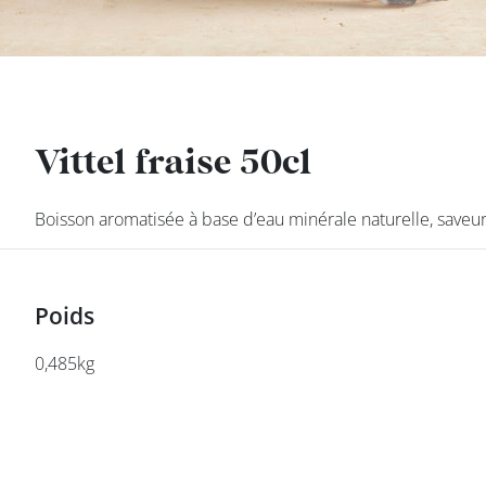
DEVENIR
FRANCHISÉ
Vittel fraise 50cl
Vittel fraise 50cl
Boisson aromatisée à base d’eau minérale naturelle, saveur
Boisson aromatisée à base d’eau minérale naturelle, saveur
Poids
Poids
0,485kg
0,485kg
class’croute