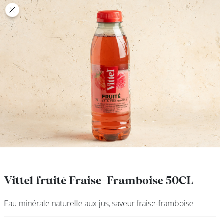
class’croute
class’croute
PAUSE
DÉJEUNER
TRAITEUR
CANTINE
DIGITALE
JEU
Vittel fruité Fraise-Framboise 50CL
Vittel fruité Fraise-Framboise 50CL
Eau minérale naturelle aux jus, saveur fraise-framboise
Eau minérale naturelle aux jus, saveur fraise-framboise
MON
COMPTE