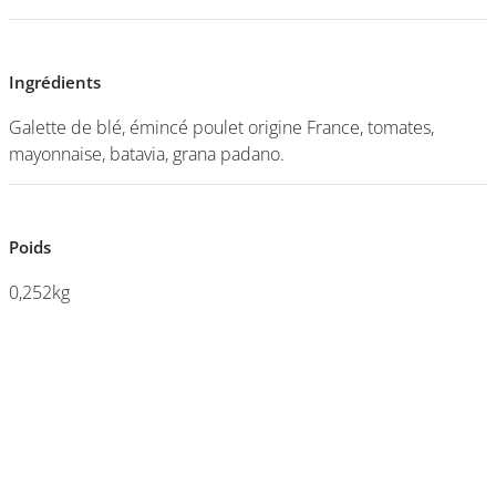
DEVENIR
Ingrédients
Ingrédients
FRANCHISÉ
Galette de blé, émincé poulet origine France, tomates,
Galette de blé, émincé poulet origine France, tomates,
mayonnaise, batavia, grana padano.
mayonnaise, batavia, grana padano.
Poids
Poids
0,252kg
0,252kg