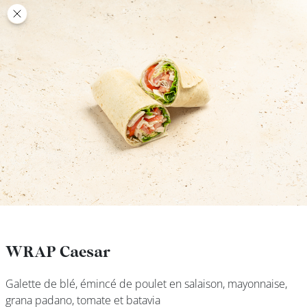
class’croute
class’croute
PAUSE
DÉJEUNER
TRAITEUR
CANTINE
DIGITALE
JEU
WRAP Caesar
WRAP Caesar
Galette de blé, émincé de poulet en salaison, mayonnaise,
Galette de blé, émincé de poulet en salaison, mayonnaise,
MON
grana padano, tomate et batavia
grana padano, tomate et batavia
COMPTE